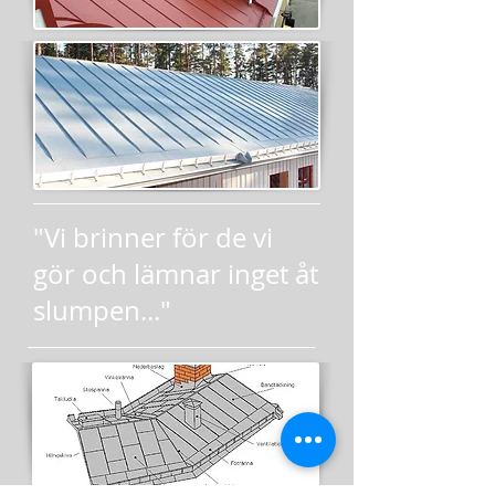
"Vi brinner för de vi
gör och lämnar inget åt
slumpen..."