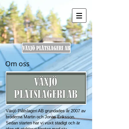
Om oss
Växjö Plåtslageri AB grundades år 2007 av
bröderna Martin och Jonas Eriksson.
Sedan starten har vi vuxit stadigt och är
idag ett etablerat företag med sju